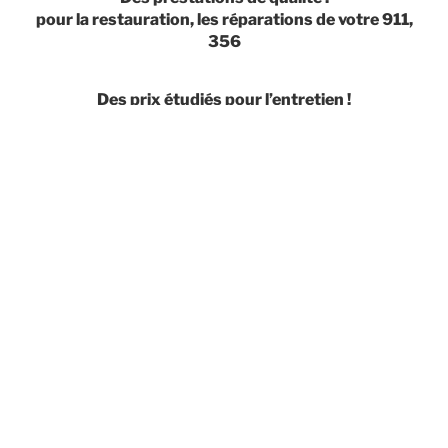
pour la restauration, les réparations de votre 911,
356
Des prix étudiés pour l’entretien !
les vidanges, les révisions, la rénovation de votre
moteur.
Des pièces détachées !
pour entretenir ou améliorer votre auto.
Je suis heureux de vous accueillir
dans mon établissement mais
uniquement sur rendez-vous.