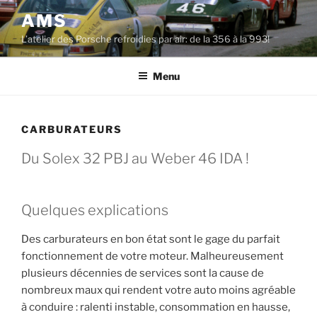
Aller
AMS
au
L’atelier des Porsche refroidies par air: de la 356 à la 993!
contenu
principal
Menu
CARBURATEURS
Du Solex 32 PBJ au Weber 46 IDA !
Quelques explications
Des carburateurs en bon état sont le gage du parfait
fonctionnement de votre moteur. Malheureusement
plusieurs décennies de services sont la cause de
nombreux maux qui rendent votre auto moins agréable
à conduire : ralenti instable, consommation en hausse,