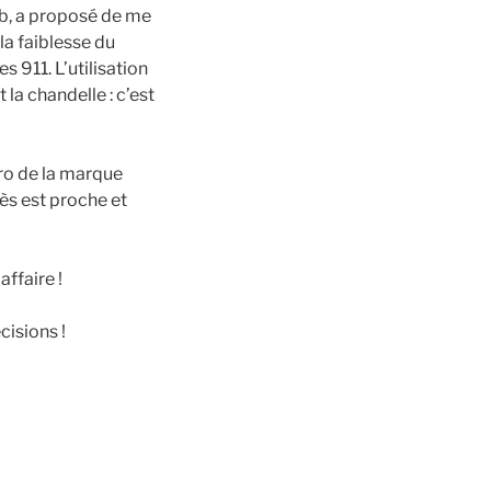
omb, a proposé de me
la faiblesse du
s 911. L’utilisation
la chandelle : c’est
 pro de la marque
ès est proche et
ffaire !
cisions !