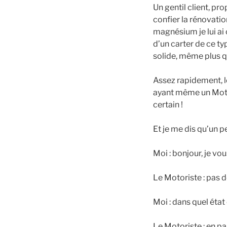
Un gentil client, pr
confier la rénovatio
magnésium je lui ai 
d’un carter de ce ty
solide, même plus qu
Assez rapidement, le
ayant même un Motor
certain !
Et je me dis qu’un p
Moi : bonjour, je vo
Le Motoriste : pas d
Moi : dans quel état
Le Motoriste : en par