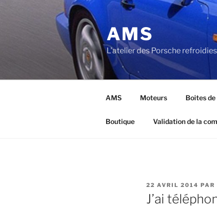
Aller
au
AMS
contenu
principal
L’atelier des Porsche refroidies 
AMS
Moteurs
Boites de
Boutique
Validation de la c
PUBLIÉ
22 AVRIL 2014
PAR
LE
J’ai télépho