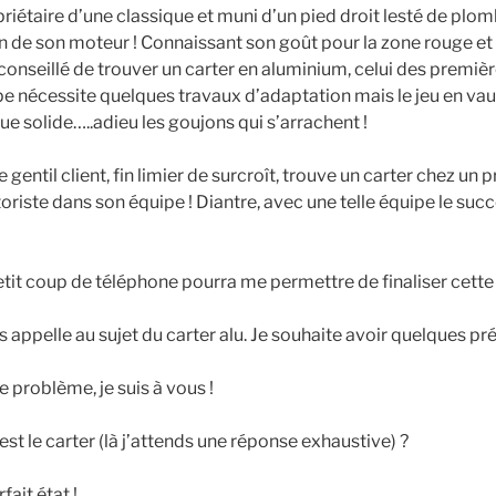
opriétaire d’une classique et muni d’un pied droit lesté de pl
n de son moteur ! Connaissant son goût pour la zone rouge et 
conseillé de trouver un carter en aluminium, celui des première
pe nécessite quelques travaux d’adaptation mais le jeu en vaut 
e solide…..adieu les goujons qui s’arrachent !
 gentil client, fin limier de surcroît, trouve un carter chez un
iste dans son équipe ! Diantre, avec une telle équipe le succ
etit coup de téléphone pourra me permettre de finaliser cette a
us appelle au sujet du carter alu. Je souhaite avoir quelques pré
e problème, je suis à vous !
 est le carter (là j’attends une réponse exhaustive) ?
fait état !