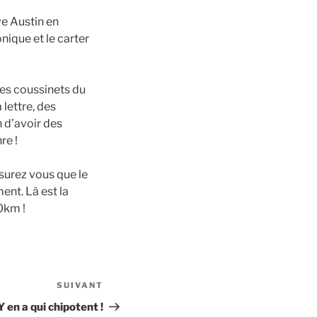
eve Austin en
nique et le carter
 les coussinets du
 lettre, des
n d’avoir des
re !
ssurez vous que le
ent. Là est la
0km !
SUIVANT
Article
suivant
Y en a qui chipotent !