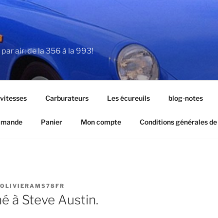
par air: de la 356 à la 993!
 vitesses
Carburateurs
Les écureuils
blog-notes
ommande
Panier
Mon compte
Conditions générales de
OLIVIERAMS78FR
né à Steve Austin.