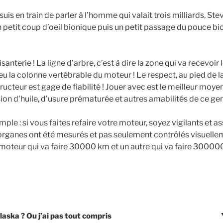
 Je suis en train de parler à l’homme qui valait trois milliards, St
 petit coup d’oeil bionique puis un petit passage du pouce bio
isanterie ! La ligne d’arbre, c’est à dire la zone qui va recevoir
eu la colonne vertébrable du moteur ! Le respect, au pied de la
ucteur est gage de fiabilité ! Jouer avec est le meilleur moye
on d’huile, d’usure prématurée et autres amabilités de ce gen
mple : si vous faites refaire votre moteur, soyez vigilants et a
 organes ont été mesurés et pas seulement contrôlés visuellem
 moteur qui va faire 30000 km et un autre qui va faire 30000
aska ? Ou j’ai pas tout compris