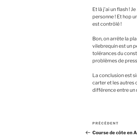
Et là j’ai un flash !
personne ! Et hop un
est contrôlé !
Bon, on arrête la pla
vilebrequin est un p
tolérances du constr
problèmes de pressi
La conclusion est si
carter et les autres
différence entre un
Navigation
Article
PRÉCÉDENT
de
précédent
Course de côte en Al